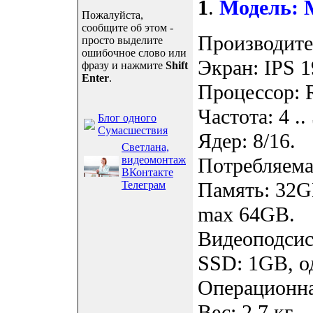
1
.
Модель: 
Пожалуйста,
сообщите об этом -
Производител
просто выделите
ошибочное слово или
Экран: IPS 1
фразу и нажмите
Shift
Enter
.
Процессор: R
Частота: 4 ..
Блог одного
Сумасшествия
Ядер: 8/16.
Светлана,
видеомонтаж
Потребляемая
ВКонтакте
Память: 32G
Телеграм
max 64GB.
Видеоподсис
SSD: 1GB, о
Операционна
Вес: 2.7 кг.