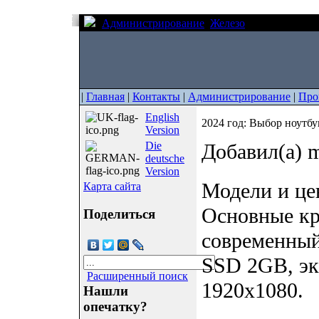
Администрирование
Железо
2024 год: Выб
|
Главная
|
Контакты
|
Администрирование
|
Про
English
2024 год: Выбор ноутб
Version
Die
Добавил(а) m
deutsche
Version
Модели и це
Карта сайта
Основные к
Поделиться
современный
SSD 2GB, эк
Расширенный поиск
1920x1080.
Нашли
опечатку?